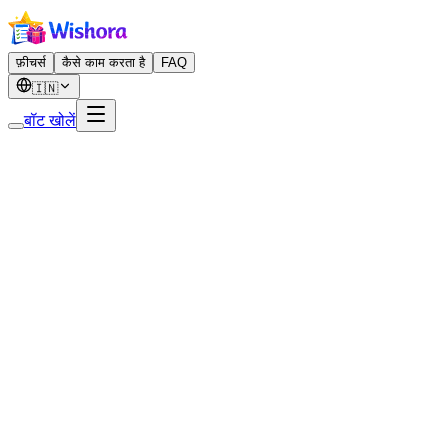
फ़ीचर्स
कैसे काम करता है
FAQ
🇮🇳
बॉट खोलें
कीज़ छोटी टेक्स्ट फाइलें हैं जो साइट विजिट पर डिवाइस पर सेव होती हैं।
 सिर्फ ज़रूरी कुकीज़ प्रेफरेंस (भाषा, थीम) और सत्र के लिए इस्तेमाल करते