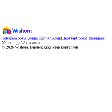
Telegram боты
Қолдау
Құпиялылық
Шарттар
Cookie файлдары
Украинада
жасалған
©
2026
Wishora.
Барлық құқықтар қорғалған