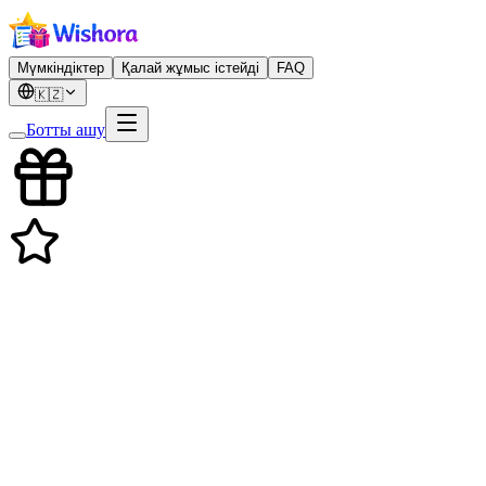
Мүмкіндіктер
Қалай жұмыс істейді
FAQ
🇰🇿
Ботты ашу